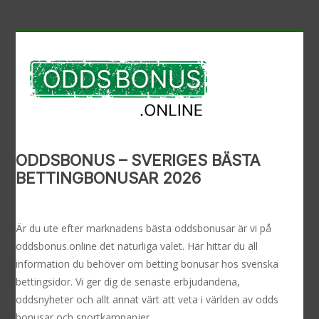
ODDSBONUS – SVERIGES BÄSTA
BETTINGBONUSAR 2026
Är du ute efter marknadens bästa oddsbonusar är vi på
oddsbonus.online det naturliga valet. Här hittar du all
information du behöver om betting bonusar hos svenska
bettingsidor. Vi ger dig de senaste erbjudandena,
oddsnyheter och allt annat värt att veta i världen av odds
bonusar och sportkampanjer.