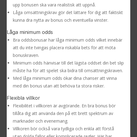
upp bonusen ska vara realistisk att uppnå.
Låga omsättningskrav gör det lättare för dig att faktiskt
kunna dra nytta av bonus och eventuella vinster.
Låga minimum odds
Bra oddsbonusar har låga minimum odds vilket innebär
att du inte tvingas placera riskabla bets för att möta
bonuskraven.
Minimum odds hänvisar till det lägsta oddset din bet slip
måste ha för att spelet ska bidra till omsättningskraven.
Med låga minimum odds ökar dina chanser att vinna
med din bonus utan att behöva ta stora risker.
Flexibla villkor
Flexibilitet i villkoren är avgörande. En bra bonus bör
tillåta dig att använda den på ett brett spektrum av
marknader och evenemang.
Villkoren bör också vara tydliga och enkla att förstå
utan dolda fällor eller komplicerade regler. Här har