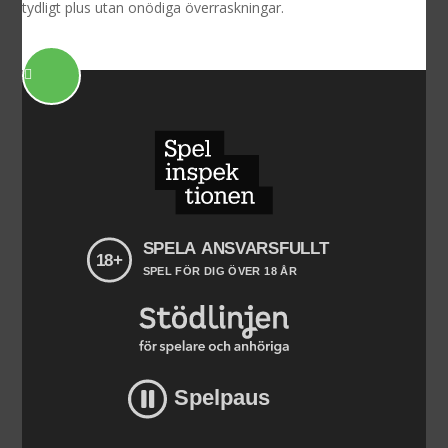
tydligt plus utan onödiga överraskningar.
SPELA ANSVARSFULLT
18+
SPEL FÖR DIG ÖVER 18 ÅR
Spelpaus