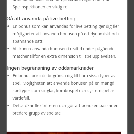
Spelinspektionen en viktig roll.
Gå att använda på live betting
En bonus som kan användas för live betting ger dig fler
möjligheter att använda bonusen på ett dynamiskt och
spännande sätt.
Att kunna använda bonusen i realtid under pågående
matcher tillför en extra dimension till spelupplevelsen.
Ingen begränsning av oddsmarknader
En bonus bör inte begränsa dig till bara vissa typer av
spel. Möjligheten att använda bonusen på en mängd
speltyper som singlar, kombospel och systemspel är
värdefull.
Detta ökar flexibiliteten och gör att bonusen passar en
bredare grupp av spelare.