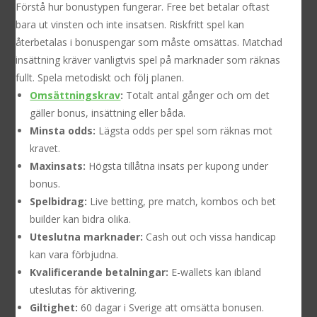
Förstå hur bonus­typen fungerar. Free bet betalar oftast
bara ut vinsten och inte insatsen. Riskfritt spel kan
återbetalas i bonuspengar som måste omsättas. Matchad
insättning kräver vanligtvis spel på marknader som räknas
fullt. Spela metodiskt och följ planen.
Omsättningskrav
:
Totalt antal gånger och om det
gäller bonus, insättning eller båda.
Minsta odds:
Lägsta odds per spel som räknas mot
kravet.
Maxinsats:
Högsta tillåtna insats per kupong under
bonus.
Spelbidrag:
Live betting, pre match, kombos och bet
builder kan bidra olika.
Uteslutna marknader:
Cash out och vissa handicap
kan vara förbjudna.
Kvalificerande betalningar:
E-wallets kan ibland
uteslutas för aktivering.
Giltighet:
60 dagar i Sverige att omsätta bonusen.