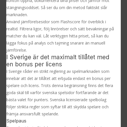
konton öppna, dokumentera dina priser och jämför mot
stängningsoddset. Så ser du om din metod faktiskt slår
marknaden.
Använd jämförelsesidor som Flashscore för överblick i
realtid. Filtrera ligor, följ linrörelser och sätt bevakningar på
matcher du kan väl. Låt verktygen hitta priset, så kan du
lägga fokus på analys och tajming snarare än manuell
jämförelse.
I Sverige är det maximalt tillåtet med
en bonus per licens
I Sverige råder en strikt reglering av spelmarknaden som
innebär att det är tillåtet att erbjuda endast en bonus per
spelare och licens. Trots denna begränsning finns det flera
goda skäl till varför svenska spelsidor fortfarande är det
bästa valet för punters. Svenska licensierade spelbolag
följer strikta regler som syftar till att skydda spelare och
främja ansvarsfullt spelande.
Spelpaus