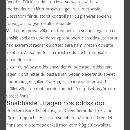
över tid. Därför sprider du insatserna, testar flera
marknader och låter omsättningen rulla metodiskt.
Dessutom får du störst kontroll när du planerar spelen i
förväg och loggar resultat löpande.
Vill du bara prova väljer du free bet och sedan lägger du ett
enskilt spel och utvärderar app, support och odds utan stor
risk. Däremot räknar du oftast bara hem vinsten och inte
insatsen. Alltså jämför du minsta odds och maxinsats
innan du klickar.
Siktar du på bäst odds använder du boostade odds i rätt
lägen. Först hittar du bästa linan. Sedan placerar du spelet
där höjningen gäller. Dock jagar du inte varje boost. I
stället väljer du matcher du kan och låter priset avgöra om
värdet finns.
Snabbaste uttagen hos oddssidor
Prioritera BankID-betalningar. Då verifierar du direkt, får
färre stopp och ser vinsten snabbare på kontot. Men det
finns andra alternativ också men kom ihåg att e-wallets