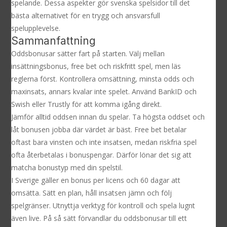
spelande. Dessa aspekter gör svenska spelsidor till det
bästa alternativet för en trygg och ansvarsfull
spelupplevelse.
Sammanfattning
Oddsbonusar sätter fart på starten. Välj mellan
insättningsbonus, free bet och riskfritt spel, men läs
reglerna först. Kontrollera omsättning, minsta odds och
maxinsats, annars kvalar inte spelet. Använd BankID och
Swish eller Trustly för att komma igång direkt.
Jämför alltid oddsen innan du spelar. Ta högsta oddset och
låt bonusen jobba där värdet är bäst. Free bet betalar
oftast bara vinsten och inte insatsen, medan riskfria spel
ofta återbetalas i bonuspengar. Därför lönar det sig att
matcha bonus­typ med din spelstil.
I Sverige gäller en bonus per licens och 60 dagar att
omsätta. Sätt en plan, håll insatsen jämn och följ
spelgränser. Utnyttja verktyg för kontroll och spela lugnt
även live. På så sätt förvandlar du oddsbonusar till ett