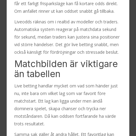
får ett farligt frisparksläge kan få kortare odds direkt.
Om anfallet rinner ut kan oddset snabbt gå tillbaka.
Liveodds räknas om i realtid av modeller och traders.
Automatiska system reagerar på matchdata sekund
för sekund, medan traders kan justera sina positioner
vid större händelser. Det gör live betting snabbt, men
också känsligt för fördröjningar och stressade beslut.
Matchbilden är viktigare
än tabellen
Live betting handlar mycket om vad som händer just
nu, inte bara om vilket lag som var favorit före
matchstart. Ett lag kan ligga under men ändå
dominera spelet, skapa chanser och trycka ner
motståndaren. Då kan oddsen fortfarande ha värde
trots resultatet.
Samma sak gäller åt andra hållet. Ett favoritlag kan