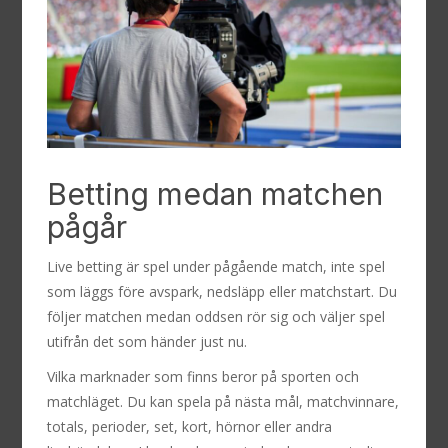
Betting medan matchen
pågår
Live betting är spel under pågående match, inte spel
som läggs före avspark, nedsläpp eller matchstart. Du
följer matchen medan oddsen rör sig och väljer spel
utifrån det som händer just nu.
Vilka marknader som finns beror på sporten och
matchläget. Du kan spela på nästa mål, matchvinnare,
totals, perioder, set, kort, hörnor eller andra