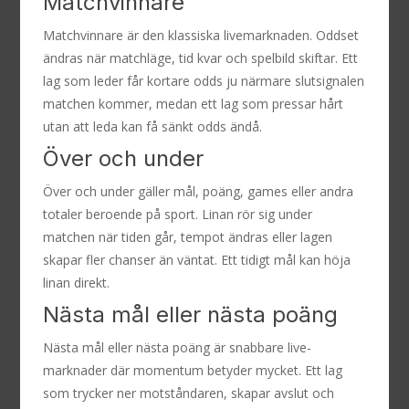
Matchvinnare
Matchvinnare är den klassiska livemarknaden. Oddset
ändras när matchläge, tid kvar och spelbild skiftar. Ett
lag som leder får kortare odds ju närmare slutsignalen
matchen kommer, medan ett lag som pressar hårt
utan att leda kan få sänkt odds ändå.
Över och under
Över och under gäller mål, poäng, games eller andra
totaler beroende på sport. Linan rör sig under
matchen när tiden går, tempot ändras eller lagen
skapar fler chanser än väntat. Ett tidigt mål kan höja
linan direkt.
Nästa mål eller nästa poäng
Nästa mål eller nästa poäng är snabbare live-
marknader där momentum betyder mycket. Ett lag
som trycker ner motståndaren, skapar avslut och