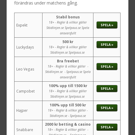
förändras under matchens gång.
Stabil bonus
18+
Regler & villkor gäller
Expekt
SPELA »
Stödlinjen.se
Spelpaus.se
Spela
ansvarsfullt
500 kr
SPELA »
Luckydays
18+
Regler & villkor gäller
Stödlinjen.se
Spelpaus.se
Bra freebet
18+
Regler & villkor gäller
SPELA »
Leo Vegas
Stödlinjen.se
Spelpaus.se
Spela
ansvarsfullt
100% upp till 1500 kr
SPELA »
Campobet
18+
Regler & villkor gäller
Stödlinjen.se
Spelpaus.se
100% upp till 500 kr
SPELA »
Hajper
18+
Regler & villkor gäller
Stödlinjen.se
Spelpaus.se
2000 kr betting & casino
SPELA »
Snabbare
18+
Regler & villkor gäller