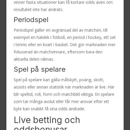
vinner fasta situationer kan få kortare odds även om
resultatet inte har ändrats.
Periodspel
Periodspel gäller en avgränsad del av matchen, till
exempel en halvlek i fotboll, en period i hockey, ett set
i tennis eller en kvart i basket. Det gör marknaden mer
fokuserad än matchvinnare, eftersom bara den
aktuella delen räknas.
Spel på spelare
Spel på spelare kan gälla målskytt, poäng, skott,
assists eller annan statistik när marknaden är live. Här
blir speltid, roll, form och matchbild viktiga. En spelare
som tar många avslut eller får mer ansvar efter ett
byte kan snabbt få sina odds ändrade.
Live betting och
oddsbonusar