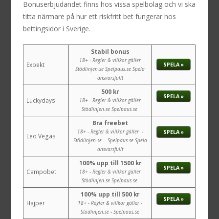
Bonuserbjudandet finns hos vissa spelbolag och vi ska
titta närmare på hur ett riskfritt bet fungerar hos
bettingsidor i Sverige.
Stabil bonus
18+
Regler & villkor gäller
Expekt
SPELA »
Stödlinjen.se
Spelpaus.se
Spela
ansvarsfullt
500 kr
SPELA »
Luckydays
18+
Regler & villkor gäller
Stödlinjen.se
Spelpaus.se
Bra freebet
18+
Regler & villkor gäller
SPELA »
Leo Vegas
Stödlinjen.se
Spelpaus.se
Spela
ansvarsfullt
100% upp till 1500 kr
SPELA »
Campobet
18+
Regler & villkor gäller
Stödlinjen.se
Spelpaus.se
100% upp till 500 kr
SPELA »
Hajper
18+
Regler & villkor gäller
Stödlinjen.se
Spelpaus.se