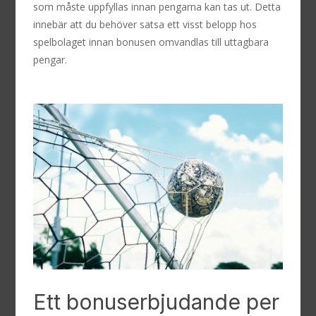
som måste uppfyllas innan pengarna kan tas ut. Detta
innebär att du behöver satsa ett visst belopp hos
spelbolaget innan bonusen omvandlas till uttagbara
pengar.
Ett bonuserbjudande per